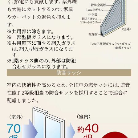
く、節電にも貢献します。紫外線
も大幅にカットするので、家具
やカーペットの退色も抑えま
す。
※共用部は除きます。
※一部型板ガラスになります。
※共用廊下に面する網入ガラス
は、網入型板ガラスになりま
す。
※1階テラス側のみ、外部は防犯
合わせガラスになります。
防音サッシ
室内の快適性を高めるため、全住戸の窓サッシには、遮音
性能T-2等級相当の防音サッシを採用することで遮音に
配慮しました。