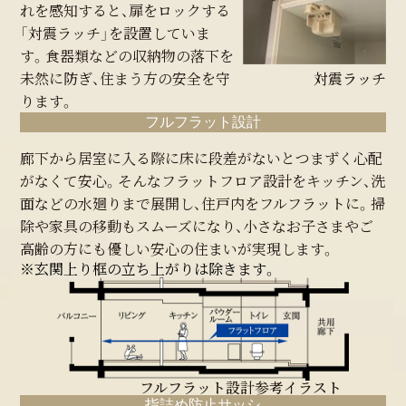
れを感知すると、扉をロックする
「対震ラッチ」を設置していま
す。食器類などの収納物の落下を
未然に防ぎ、住まう方の安全を守
対震ラッチ
ります。
フルフラット設計
廊下から居室に入る際に床に段差がないとつまずく心配
がなくて安心。そんなフラットフロア設計をキッチン、洗
面などの水廻りまで展開し、住戸内をフルフラットに。掃
除や家具の移動もスムーズになり、小さなお子さまやご
高齢の方にも優しい安心の住まいが実現します。
※玄関上り框の立ち上がりは除きます。
フルフラット設計参考イラスト
指詰め防止サッシ