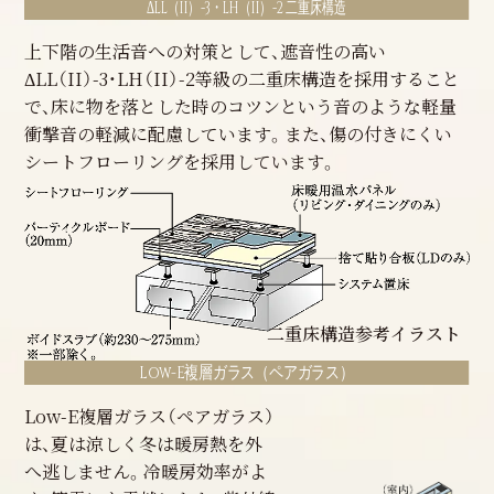
ボイドスラブ参考イラスト
ΔLL（II）-3・LH（II）-2 二重床構造
上下階の生活音への対策として、遮音性の高い
ΔLL（II）-3・LH（II）-2等級の二重床構造を採用すること
で、床に物を落とした時のコツンという音のような軽量
衝撃音の軽減に配慮しています。また、傷の付きにくい
シートフローリングを採用しています。
二重床構造参考イラスト
Low-E複層ガラス（ペアガラス）
Low-E複層ガラス（ペアガラス）
は、夏は涼しく冬は暖房熱を外
へ逃しません。冷暖房効率がよ