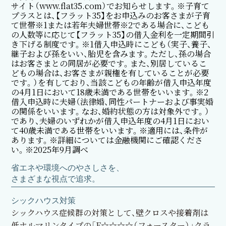
サイト（www.flat35.com）でお知らせします。※子育て
プラスとは、【フラット35】をお申込みのお客さまが子育
て世帯※1または若年夫婦世帯※2である場合に、こども
の人数等に応じて【フラット35】の借入金利を一定期間引
き下げる制度です。※1借入申込時にこども（実子、養子、
継子および孫をいい、胎児を含みます。ただし、孫の場合
はお客さまとの同居が必要です。また、別居しているこ
どもの場合は、お客さまが親権を有していることが必要
です。）を有しており、当該こどもの年齢が借入申込年度
の4月1日において18歳未満である世帯をいいます。※2
借入申込時に夫婦（法律婚、同性パートナーおよび事実婚
の関係をいいます。なお、婚約状態の方は対象外です。）
であり、夫婦のいずれかが借入申込年度の4月1日におい
て40歳未満である世帯をいいます。※適用には、条件が
あります。※詳細については金融機関にご確認くださ
い。※2025年9月調べ
省エネや環境へのやさしさを、
さまざまな視点で追求。
シックハウス対策
シックハウス症候群の対策として、壁クロスや接着剤は
低ホルマリンタイプの「F☆☆☆☆（フォースター）」クラ