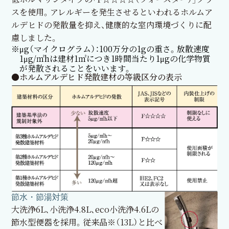
スを使用。アレルギーを発生させるといわれるホルムア
ルデヒドの発散量を抑え、健康的な室内環境づくりに配
慮しました。
※μg（マイクログラム）：100万分の1gの重さ。放散速度
1μg/㎡hは建材1㎡につき1時間当たり1μgの化学物質
が発散されることをいいます。
●ホルムアルデヒド発散建材の等級区分の表示
節水・節湯対策
大洗浄6L、小洗浄4.8L、eco小洗浄4.6Lの
節水型便器を採用。従来品※（13L）と比べ