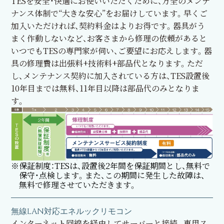
TESを安全・快適にお使いいただくために、万全のメンテ
ナンス体制で“大きな安心”をお届けしています。早くご
加入いただければ、契約料金はよりお得です。器具がう
まく作動しないなど、お客さまから修理の依頼があると
いつでもTESの専門家が伺い、ご要望にお応えします。器
具の修理費は出張料+技術料+部品代となります。ただ
し、メンテナンス契約に加入されている方は、TES設置後
10年目までは無料、11年目以降は部品代のみとなりま
す。
※保証制度：TESは、設置後2年間を保証期間とし、無料で
保守・点検します。また、この期間に発生した故障は、
無料で修理させていただきます。
無線LAN対応エネルックリモコン
インターネット回線を経由してサーバーと接続。専用ス