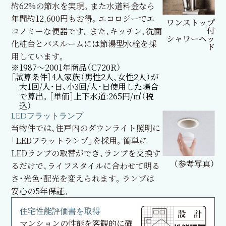
約62%の節水を実現。また水道料金なら
年間約12,600円もお得。エコロジーでエ
ワンストップ
付
コノミーな便器です。また、キッチン、洗面
シャワーヘッ
化粧台とバスルームには節湯型水栓を採
ド
用しています。
※1987〜2001年商品（C720R）
［試算条件］4人家族（男性2人、女性2人）が
大1回/人・日、小3回/人・日使用した場合
で算出。［単価］上下水道:265円/㎥（税
込）
LEDフラットランプ
当物件では、住戸内のダウンライト照明に
「LEDフラットランプ」を採用。簡単に
LEDランプの取替ができ、ランプを交換す
（参考写真）
るだけで、ライフスタイルに合わせて明る
さ・光色・配光を変えられます。ランプは
安心の5年保証。
住宅性能評価書を取得
マンションの性能を客観的に確