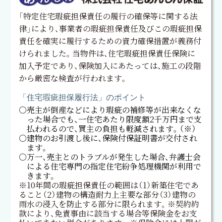
「特定住宅瑕疵担保責任の履行の確保等に関する法
律」により、事業者の瑕疵担保責任及びこの瑕疵担保
責任を確実に履行するための資力確保措置が義務付
けられました。当物件は、住宅瑕疵担保責任保険に
加入予定であり、保険加入にあたっては、施工の段階
から厳密な検査が行われます。
「住宅瑕疵担保履行法」のポイント
○売主が倒産などにより瑕疵の補修等が出来なくな
った場合でも、一住宅あたり限度額2千万円まで支
払われるので、買主の負担も軽減されます。（※）
○建物のお引渡し後に、保険付保証明書が交付され
ます。
○万一、売主とのトラブルが発生した場合、弁護士会
による住宅専門の指定住宅紛争処理機関が利用で
きます。
※10年間の瑕疵担保責任の範囲は（1）新築住宅であ
ること（2）建物の構造耐力上主要な部分（3）建物の
雨水の浸入を防止する部分に限られます。※契約約
款により、免責事由に該当する場合等保険金をお支